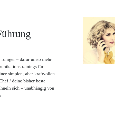
Führung
s ruhiger – dafür umso mehr
nikationstrainings für
iner simplen, aber kraftvollen
hef / deine bisher beste
hneln sich – unabhängig von
h